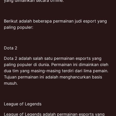
yang dimainkan secara offline.
Berikut adalah beberapa permainan judi esport yang
paling populer:
Dota 2
Dota 2 adalah salah satu permainan esports yang
paling populer di dunia. Permainan ini dimainkan oleh
dua tim yang masing-masing terdiri dari lima pemain.
Tujuan permainan ini adalah menghancurkan basis
musuh.
League of Legends
League of Legends adalah permainan esports yang