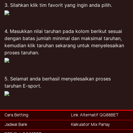
3. Silahkan klik tim favorit yang ingin anda pilih.
4. Masukkan nilai taruhan pada kolom berikut sesuai
dengan batas jumlah minimal dan maksimal taruhan,
kemudian klik taruhan sekarang untuk menyelesaikan
proses taruhan.
5. Selamat anda berhasil menyelesaikan proses
taruhan E-sport.
Cara Betting
Link Alternatif QQ88BET
Jadwal Bank
Kalkulator Mix Parlay