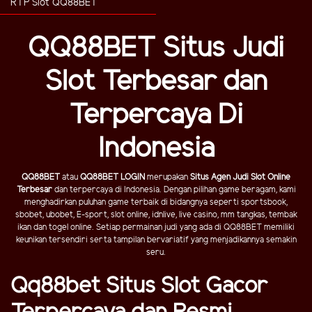
RTP Slot QQ88BET
QQ88BET Situs Judi
Slot Terbesar dan
Terpercaya Di
Indonesia
QQ88BET
atau
QQ88BET LOGIN
merupakan
Situs Agen Judi Slot Online
Terbesar
dan terpercaya di Indonesia. Dengan pilihan game beragam, kami
menghadirkan puluhan game terbaik di bidangnya seperti sportsbook,
sbobet, ubobet, E-sport, slot online, idnlive, live casino, mm tangkas, tembak
ikan dan togel online. Setiap permainan judi yang ada di QQ88BET memiliki
keunikan tersendiri serta tampilan bervariatif yang menjadikannya semakin
seru.
Qq88bet Situs Slot Gacor