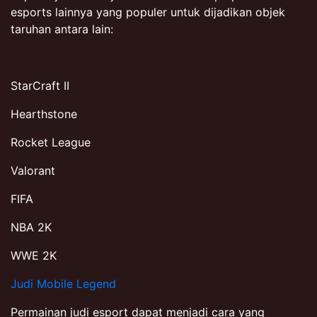
esports lainnya yang populer untuk dijadikan objek
taruhan antara lain:
StarCraft II
Hearthstone
Rocket League
Valorant
FIFA
NBA 2K
WWE 2K
Judi Mobile Legend
Permainan judi esport dapat menjadi cara yang