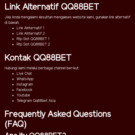
Link Alternatif QQ88BET
Jika Anda mengalami kesulitan mengakses website kami, gunakan link alternatif
di bawah:
Link Alnternatif 1
Link Alnternatif 2
Rtp Slot QQ88BET 1
Rtp Slot QQ88BET 2
Kontak QQ88BET
Hubungi kami melalui berbagai channel berikut:
Live Chat
WhatsApp
Instagram
Facebook
Youtube
Telegram Qq88bet Asia
Frequently Asked Questions
(FAQ)